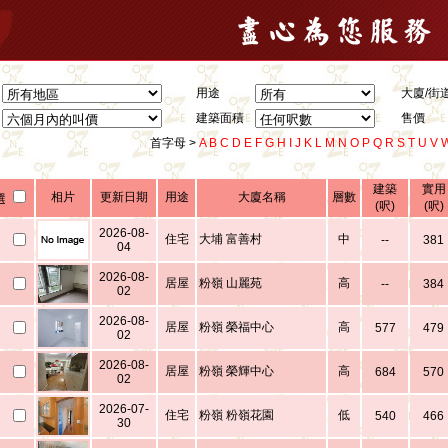
用途
大廈/街
建築面積
售價
首字母 >
A
B
C
D
E
F
G
H
I
J
K
L
M
N
O
P
Q
R
S
T
U
V
建築
實用
相片
更新日期
用途
大廈名稱
層數
選
(呎)
(呎)
2026-08-
住宅
大埔 富善村
中
--
381
04
2026-08-
居屋
粉嶺 山麗苑
高
--
384
02
2026-08-
居屋
粉嶺 榮福中心
高
577
479
02
2026-08-
居屋
粉嶺 榮輝中心
高
684
570
02
2026-07-
住宅
粉嶺 粉嶺花園
低
540
466
30