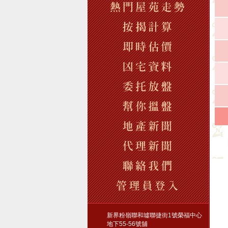
新界粉嶺聯和墟聯捷街1號榮福中心
地下55-56號舖