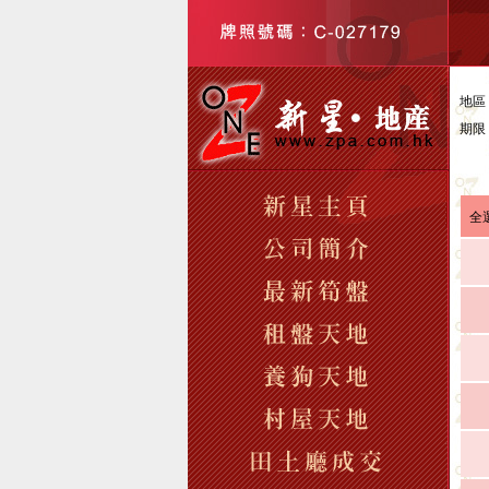
地區
期限
全