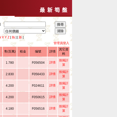
道
W
X
Y
Z
[
熱
] [
新
]
管理員登入
其它資
售(百萬)
租金
编號
詳情
料
按揭計
詳情
1.780
F056504
算
按揭計
詳情
2.830
F056433
算
按揭計
詳情
4.200
F024611
算
按揭計
詳情
4.200
F050615
算
按揭計
詳情
4.180
F056516
算